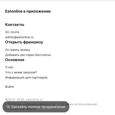
Eatonline в приложении
О
Контакты
О
Эл. почта:
admin@eatonline.ru
Открыть франшизу
Оставить заявку
Добавить ресторан бесплатно
Основное
Войти
О нас
Что с моим заказом?
Информация для партнеров
Город
Нижний Тагил
Войти
Написать в техподдержку
©2012-2026, eatonline.ru
• Политика конфиденциальности
• Условия использования
🚀 Заказать полное продвижение
• Публичная оферта