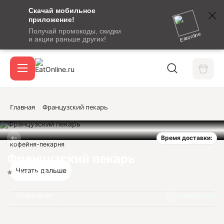
Скачай мобильное
номер
приложение!
SMS-
Получай промокоды, скидки
сообщение
Eatonline
и акции раньше других!
с
Акции
кодом
подтверждения
О сервисе
Главная
Французский пекарь
Время доставки:
Откры
кофейня-пекарня
Вход / регистрация
Французский пекарь
Читать дальше
Нет оценок
Отзывов нет
Информация